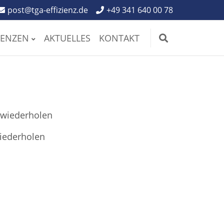
post@tga-effizienz.de
+49 341 640 00 78
RENZEN
AKTUELLES
KONTAKT
 wiederholen
wiederholen